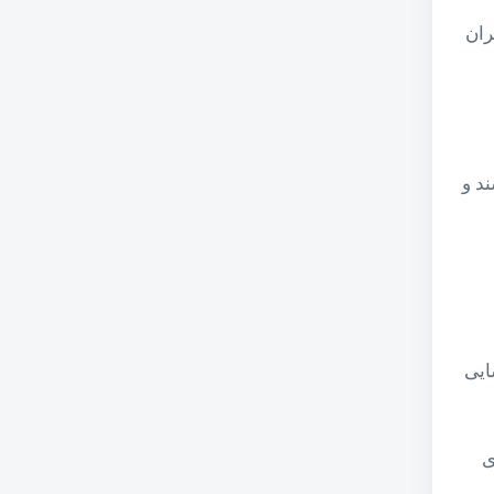
ران
د و
ایی
ی